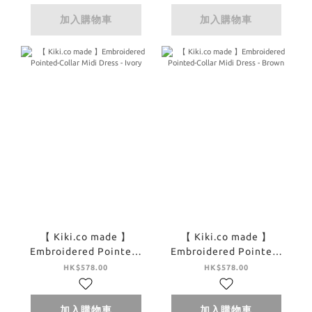
加入購物車
加入購物車
【 Kiki.co made 】
【 Kiki.co made 】
Embroidered Pointed-
Embroidered Pointed-
Collar Midi Dress -
Collar Midi Dress -
HK$578.00
HK$578.00
Ivory
Brown
加入購物車
加入購物車