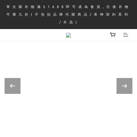
單 次 購 衣 物 滿 $ 1 6 8 8 即 可 成 為 會 員 , 日 後 衣 物 
可 獲 九 折 ( 不 包 括 品 牌 代 購 商 品 / 美 神 契 約 系 列 
/ 水 晶 )