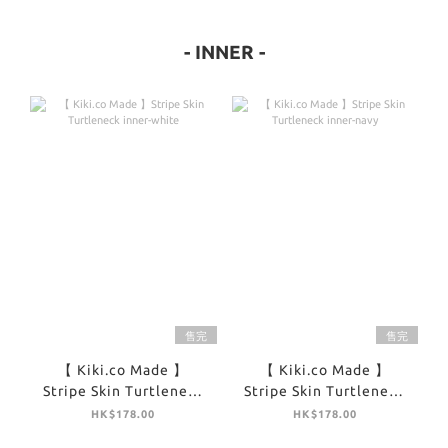
- INNER -
售完
售完
【 Kiki.co Made 】
【 Kiki.co Made 】
Stripe Skin Turtleneck
Stripe Skin Turtleneck
inner-white
inner-navy
HK$178.00
HK$178.00