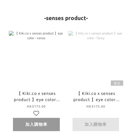
-senses product-
售完
【 Kiki.co x senses
【 Kiki.co x senses
product 】eye color -
product 】eye color -
venus
fancy
HK$175.00
HK$175.00
加入購物車
加入購物車