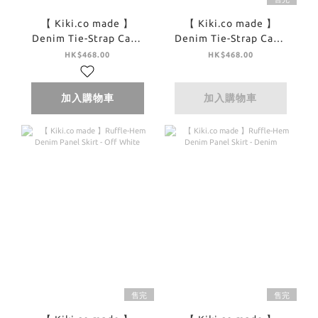
【 Kiki.co made 】
【 Kiki.co made 】
Denim Tie-Strap Cami
Denim Tie-Strap Cami
Top - Off White
Top - Denim
HK$468.00
HK$468.00
加入購物車
加入購物車
售完
售完