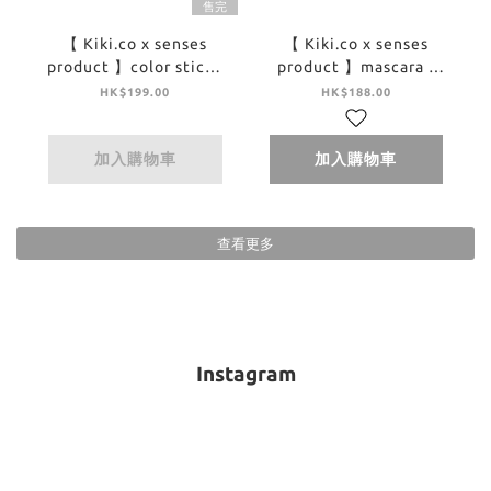
售完
【 Kiki.co x senses
【 Kiki.co x senses
product 】color stick -
product 】mascara -
sweet charm
rococo
HK$199.00
HK$188.00
加入購物車
加入購物車
查看更多
Instagram