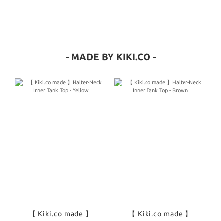
- MADE BY KIKI.CO -
【 Kiki.co made 】
【 Kiki.co made 】