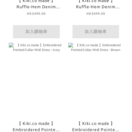
【 Kiki.co made 】
【 Kiki.co made 】
Ruffle-Hem Denim
Ruffle-Hem Denim
Panel Skirt - Off White
Panel Skirt - Denim
HK$499.00
HK$499.00
加入購物車
加入購物車
【 Kiki.co made 】
【 Kiki.co made 】
Embroidered Pointed-
Embroidered Pointed-