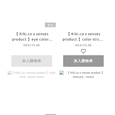
售完
【 Kiki.co x senses
【 Kiki.co x senses
product 】eye color -
product 】color stick -
useful grow eye color
wet
HK$175.00
HK$175.00
bijou
加入購物車
加入購物車