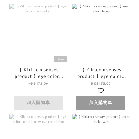
售完
【 Kiki.co x senses
【 Kiki.co x senses
product 】eye color -
product 】eye color -
pail polish
lotus
HK$175.00
HK$175.00
加入購物車
加入購物車