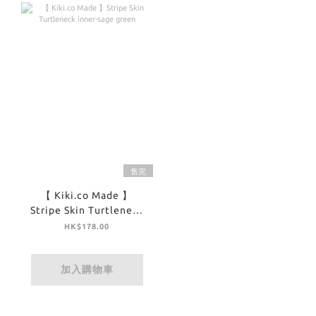
售完
【 Kiki.co Made 】
Stripe Skin Turtleneck
inner-sage green
HK$178.00
加入購物車