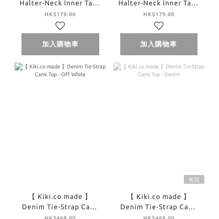
Halter-Neck Inner Tank
Halter-Neck Inner Tank
Top - Yellow
Top - Brown
HK$179.00
HK$179.00
加入購物車
加入購物車
售完
【 Kiki.co made 】
【 Kiki.co made 】
Denim Tie-Strap Cami
Denim Tie-Strap Cami
Top - Off White
Top - Denim
HK$468.00
HK$468.00