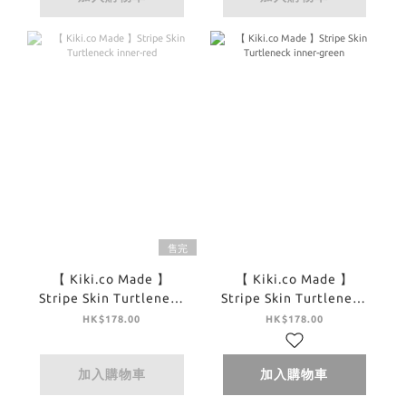
售完
【 Kiki.co Made 】
【 Kiki.co Made 】
Stripe Skin Turtleneck
Stripe Skin Turtleneck
inner-red
inner-green
HK$178.00
HK$178.00
加入購物車
加入購物車