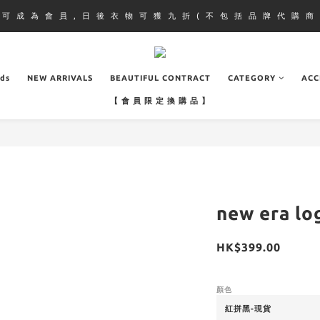
即 可 成 為 會 員 , 日 後 衣 物 可 獲 九 折 ( 不 包 括 品 牌 代 購 商 
ads
NEW ARRIVALS
BEAUTIFUL CONTRACT
CATEGORY
ACC
【 會 員 限 定 換 購 品 】
new era
HK$399.00
顏色