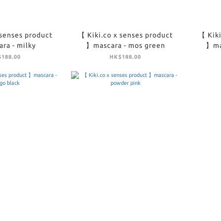
 senses product
【 Kiki.co x senses product
【 Kiki
ra - milky
】mascara - mos green
】mas
188.00
HK$188.00