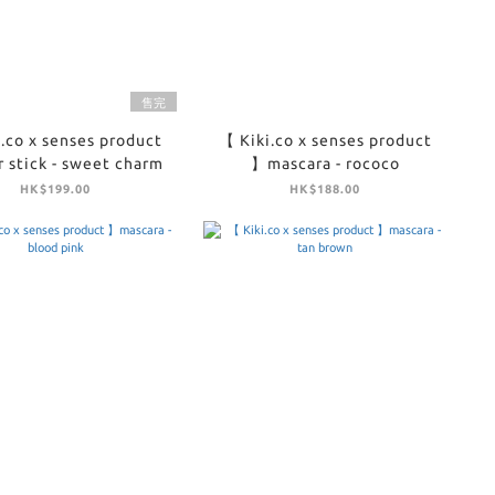
售完
.co x senses product
【 Kiki.co x senses product
 stick - sweet charm
】mascara - rococo
HK$199.00
HK$188.00