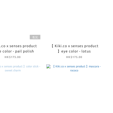
售完
.co x senses product
【 Kiki.co x senses product
 color - pail polish
】eye color - lotus
HK$175.00
HK$175.00