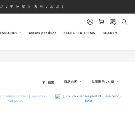
品 / 美 神 契 約 系 列 / 水 晶 )
ESSORIES
senses product
SELECTED ITEMS
BEAUTY
商品排序
每頁顯示 24 個
篩選