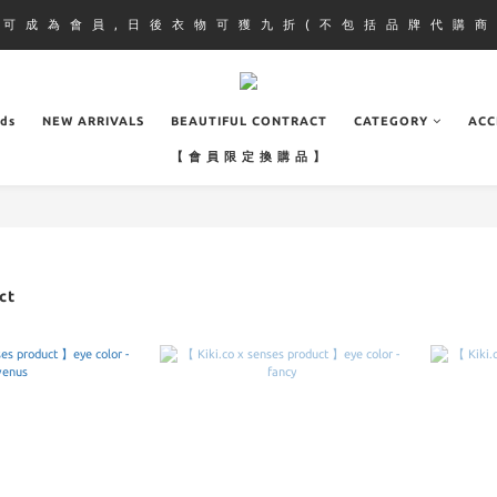
即 可 成 為 會 員 , 日 後 衣 物 可 獲 九 折 ( 不 包 括 品 牌 代 購 商 
ads
NEW ARRIVALS
BEAUTIFUL CONTRACT
CATEGORY
ACC
【 會 員 限 定 換 購 品 】
ct