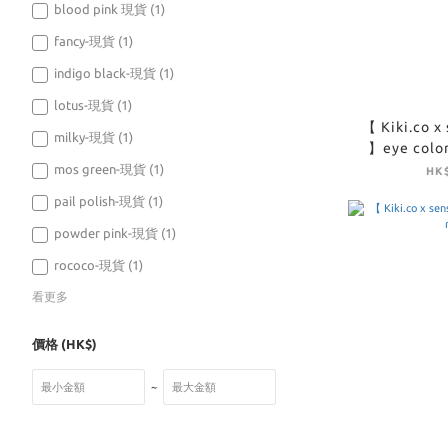
blood pink 現貨 (1)
fancy-現貨 (1)
indigo black-現貨 (1)
lotus-現貨 (1)
【 Kiki.co x
milky-現貨 (1)
】eye color
eye co
mos green-現貨 (1)
HK$
pail polish-現貨 (1)
powder pink-現貨 (1)
rococo-現貨 (1)
看更多
價格 (HK$)
~