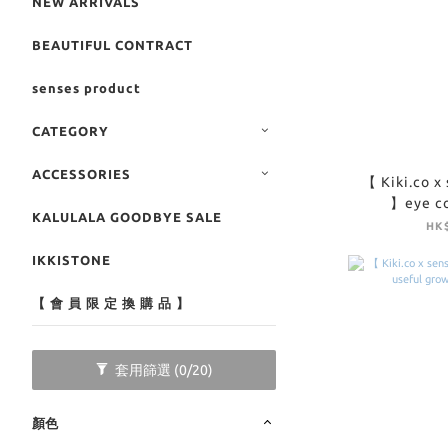
NEW ARRIVALS
BEAUTIFUL CONTRACT
senses product
CATEGORY
ACCESSORIES
【 Kiki.co x
】eye co
KALULALA GOODBYE SALE
HK$
IKKISTONE
【 會 員 限 定 換 購 品 】
套用篩選
(0/20)
顏色