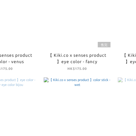
售完
 senses product
【 Kiki.co x senses product
【 Kiki
lor - venus
】eye color - fancy
】eye
175.00
HK$175.00