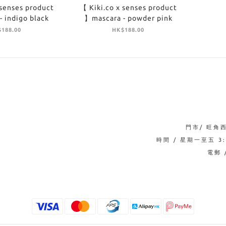
 senses product
【 Kiki.co x senses product
 indigo black
】mascara - powder pink
188.00
HK$188.00
門市/ 旺角
時間 / 星期一至五 3:0
電郵 /