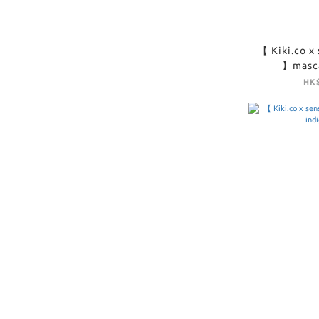
【 Kiki.co x
】masca
HK$