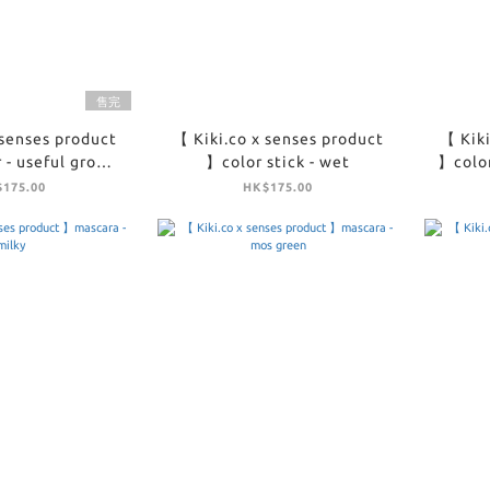
售完
 senses product
【 Kiki.co x senses product
【 Kiki
 - useful grow
】color stick - wet
】color
lor bijou
175.00
HK$175.00