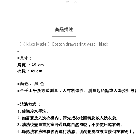
商品描述
【 Kiki.co Made 】Cotton drawstring vest - black
-
：
■尺寸
肩寬 ：49 cm
長 : 65 cm
衣
： 黑 色
■
顏色
全手工平放方式測量，因布料彈性、測量起始點或人為拉扯等
■
■
洗滌方式 ：
1. 建議冷水手洗。
2.
如需要放入洗衣機內，請先把衣物翻轉及放入洗衣袋。
3
. 清洗後盡量置於室外通風處自然風乾，不要使用乾衣機。
4 .
應把洗衣液稀釋後再進行洗滌，切勿把洗衣液直接倒在衣物上