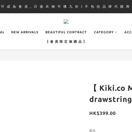
即 可 成 為 會 員 , 日 後 衣 物 可 獲 九 折 ( 不 包 括 品 牌 代 購 商 
ads
NEW ARRIVALS
BEAUTIFUL CONTRACT
CATEGORY
ACC
【 會 員 限 定 換 購 品 】
【 Kiki.co
drawstring
HK$399.00
顏色