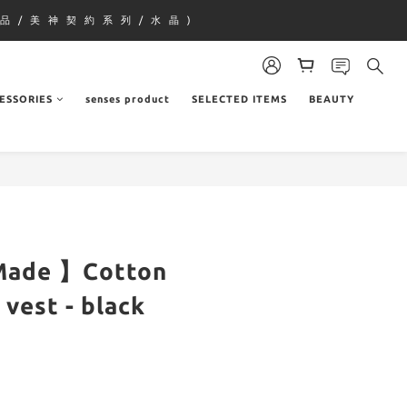
品 / 美 神 契 約 系 列 / 水 晶 )
ESSORIES
senses product
SELECTED ITEMS
BEAUTY
 Made 】Cotton
 vest - black