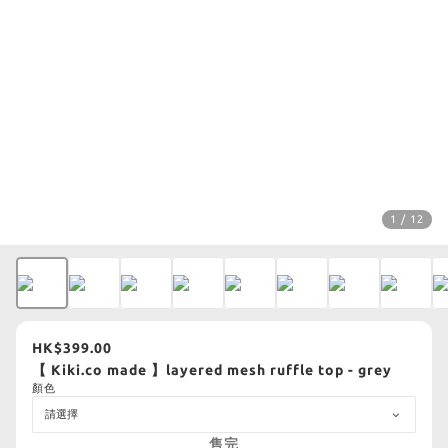
1 / 12
HK$399.00
【 Kiki.co made 】layered mesh ruffle top - grey
顏色
售完