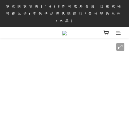
單 次 購 衣 物 滿 $ 1 6 8 8 即 可 成 為 會 員 , 日 後 衣 物 
可 獲 九 折 ( 不 包 括 品 牌 代 購 商 品 / 美 神 契 約 系 列 
/ 水 晶 )