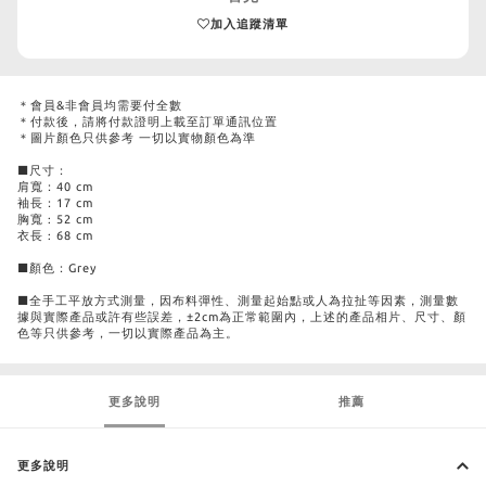
加入追蹤清單
＊會員&非會員均需要付全數
＊付款後，請將付款證明上載至訂單通訊位置
＊圖片顏色只供參考 一切以實物顏色為準
■尺寸：
肩寬：40 cm
袖長：17 cm
胸寬 : 52 cm
衣長 : 68 cm
■顏色：Grey
■全手工平放方式測量，因布料彈性、測量起始點或人為拉扯等因素，測量數
據與實際產品或許有些誤差，±2cm為正常範圍內，上述的產品相片、尺寸、顏
色等只供參考，一切以實際產品為主。
更多說明
推薦
更多說明