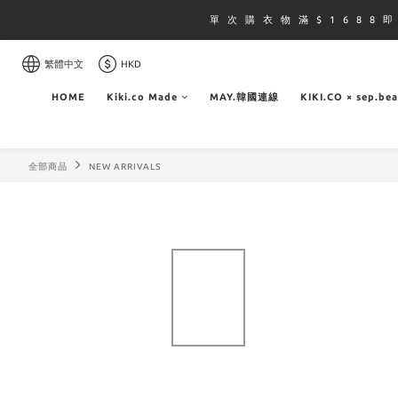
單 次 購 衣 物 滿 $ 1 6 8 8 
繁體中文
HKD
HOME
Kiki.co Made
MAY.韓國連線
KIKI.CO × sep.be
全部商品
NEW ARRIVALS