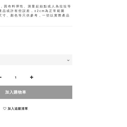
量，因布料彈性、測量起始點或人為拉扯等
產品或許有些誤差，±2cm為正常範圍
尺寸、顏色等只供參考，一切以實際產品
加入購物車
加入追蹤清單