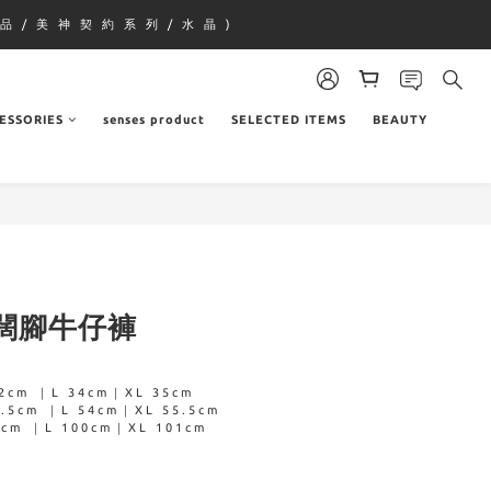
品 / 美 神 契 約 系 列 / 水 晶 )
ESSORIES
senses product
SELECTED ITEMS
BEAUTY
闊腳牛仔褲
2cm ｜L 34cm｜XL 35cm
5cm ｜L 54cm｜XL 55.5cm
cm ｜L 100cm｜XL 101cm