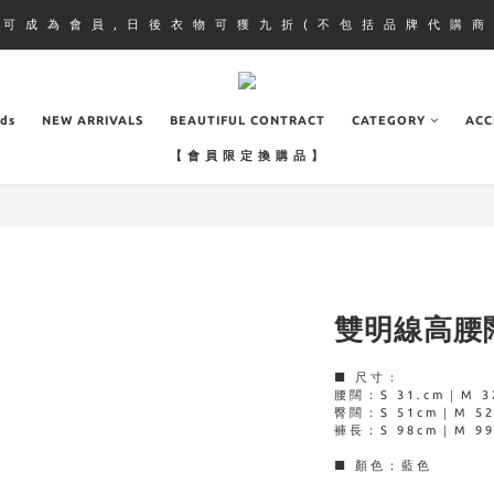
即 可 成 為 會 員 , 日 後 衣 物 可 獲 九 折 ( 不 包 括 品 牌 代 購 商 
ads
NEW ARRIVALS
BEAUTIFUL CONTRACT
CATEGORY
ACC
【 會 員 限 定 換 購 品 】
雙明線高腰
■ 尺寸：
腰闊：S 31.cm｜M 3
臀闊：S 51cm｜M 52.
褲長：S 98cm｜M 99
■ 顏色：藍色