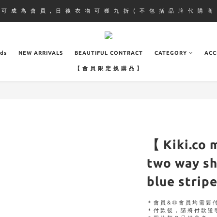
即 可 成 為 會 員 , 日 後 衣 物 可 獲 九 折 ( 不 包 括 品 牌 代 購 商 
ads
NEW ARRIVALS
BEAUTIFUL CONTRACT
CATEGORY
ACC
【 會 員 限 定 換 購 品 】
【 Kiki.co 
two way sh
blue strip
＊會員&非會員均需要
＊付款後，請將付款證