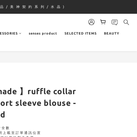
品 / 美 神 契 約 系 列 / 水 晶 )
ESSORIES
senses product
SELECTED ITEMS
BEAUTY
made 】ruffle collar
ort sleeve blouse -
ed
付全數
明上載至訂單通訊位置