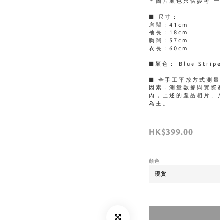
＊圖片顏色只供參考 
■ 尺寸：
肩闊：41cm
袖長：18cm
胸闊：57cm
衣長：60cm
■顏色： Blue Strip
■ 全手工平放方式測
因素，測量數據與實際
內，上述的產品相片、
為主。
HK$399.00
顏色