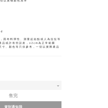
一切以實物顏色為準
ed
量，因布料彈性、測量起始點或人為拉扯等
產品或許有些誤差，±2cm為正常範圍
尺寸、顏色等只供參考，一切以實際產品
售完
貨到通知我