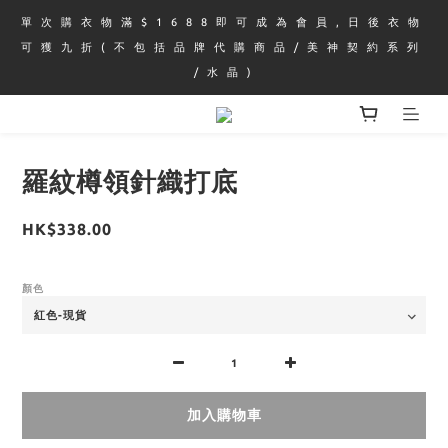
單 次 購 衣 物 滿 $ 1 6 8 8 即 可 成 為 會 員 , 日 後 衣 物 
可 獲 九 折 ( 不 包 括 品 牌 代 購 商 品 / 美 神 契 約 系 列 
/ 水 晶 )
羅紋樽領針織打底
HK$338.00
顏色
加入購物車