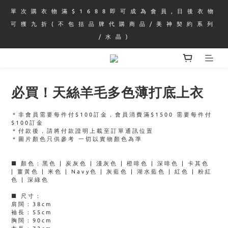
單 次 購 衣 物 滿 $ 1 6 8 8 即 可 成 為 會 員 , 日 後 衣 物 
可 獲 九 折 ( 不 包 括 品 牌 代 購 商 品 / 美 神 契 約 系 列 
/ 水 晶 )
必買！天絲羊毛多色薄打底上衣
＊非會員需要每件付$100訂金，會員消費滿$1500 需要每件付
$100訂金
＊付款後，請將付款證明上載至訂單通訊位置
＊圖片顏色只供參考 一切以實物顏色為準
■ 顏色：黑色 | 炭灰色 | 淺灰色 | 橙啡色 | 深啡色 | 卡其色 
| 薑黃色 | 米色 | Navy色 | 灰藍色 | 湖水藍色 | 紅色 | 粉紅
色 | 深綠色
■ 尺寸：
肩闊：38cm
袖長：55cm
胸闊：90cm