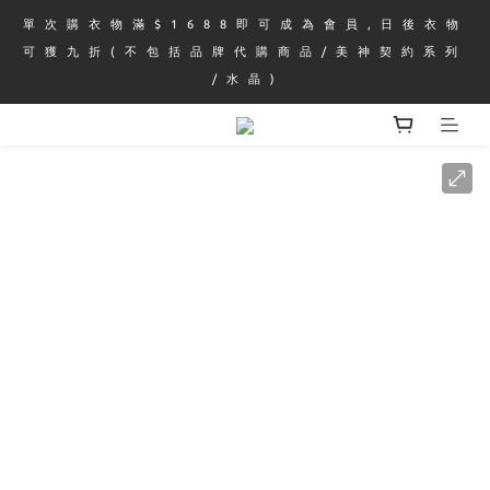
單 次 購 衣 物 滿 $ 1 6 8 8 即 可 成 為 會 員 , 日 後 衣 物 
可 獲 九 折 ( 不 包 括 品 牌 代 購 商 品 / 美 神 契 約 系 列 
/ 水 晶 )