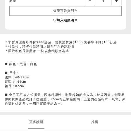
數量
查看可取貨門市
加入追蹤清單
＊非會員需要每件付$100訂金，會員消費滿$1500 需要每件付$100訂金
＊付款後，請將付款證明上載至訂單通訊位置
＊圖片顏色只供參考 一切以實物顏色為準
■ 顏色：黑色｜白色
■ 尺寸：
腰闊：60-92cm
臀闊：144cm
裙長：82cm
■ 全手工平放方式測量，因布料彈性、測量起始點或人為拉扯等因素，測量數
據與實際產品或許有些誤差，±2cm為正常範圍內，上述的產品相片、尺寸、顏
色等只供參考，一切以實際產品為主。
更多說明
推薦