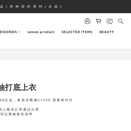
品 / 美 神 契 約 系 列 / 水 晶 )
ESSORIES
senses product
SELECTED ITEMS
BEAUTY
袖打底上衣
00訂金，會員消費滿$1500 需要每件付
明上載至訂單通訊位置
一切以實物顏色為準