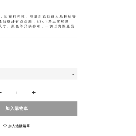
量，因布料彈性、測量起始點或人為拉扯等
產品或許有些誤差，±2cm為正常範圍
尺寸、顏色等只供參考，一切以實際產品
加入購物車
加入追蹤清單