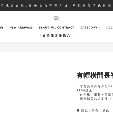
即 可 成 為 會 員 , 日 後 衣 物 可 獲 九 折 ( 不 包 括 品 牌 代 購 商 
ads
NEW ARRIVALS
BEAUTIFUL CONTRACT
CATEGORY
ACC
【 會 員 限 定 換 購 品 】
有帽橫間長
＊非會員需要每件付$1
$100訂金
＊付款後，請將付款證
＊圖片顏色只供參考 
■ 顏色：啡色｜黑色