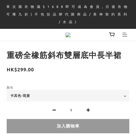
單 次 購 衣 物 滿 $ 1 6 8 8 即 可 成 為 會 員 , 日 後 衣 物 
可 獲 九 折 ( 不 包 括 品 牌 代 購 商 品 / 美 神 契 約 系 列 
/ 水 晶 )
重磅全橡筋斜布雙層底中長半裙
HK$299.00
顏色
加入購物車