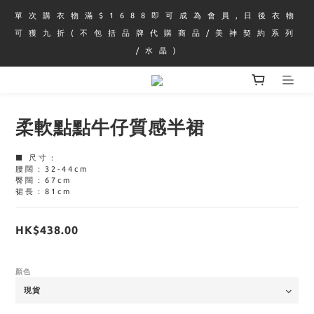
單 次 購 衣 物 滿 $ 1 6 8 8 即 可 成 為 會 員 , 日 後 衣 物 
可 獲 九 折 ( 不 包 括 品 牌 代 購 商 品 / 美 神 契 約 系 列 
/ 水 晶 )
柔軟點點牛仔質感半裙
■ 尺寸：
腰闊：32-44cm
臀闊：67cm
裙長：81cm
HK$438.00
顏色