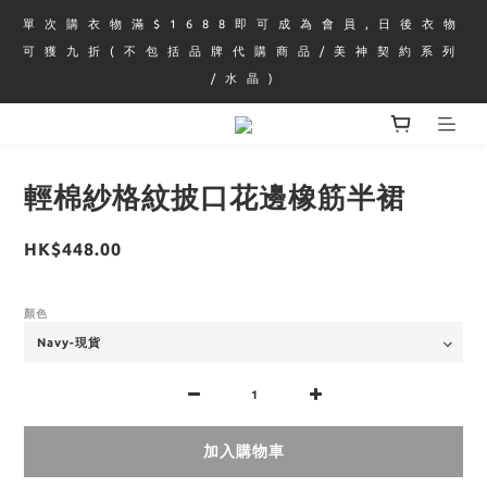
單 次 購 衣 物 滿 $ 1 6 8 8 即 可 成 為 會 員 , 日 後 衣 物 
可 獲 九 折 ( 不 包 括 品 牌 代 購 商 品 / 美 神 契 約 系 列 
/ 水 晶 )
輕棉紗格紋披口花邊橡筋半裙
HK$448.00
顏色
加入購物車