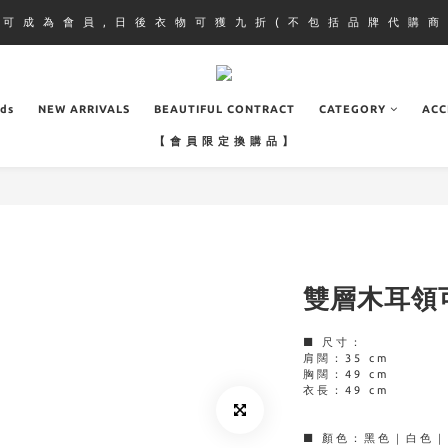
即 可 成 為 會 員 , 日 後 衣 物 可 獲 九 折 ( 不 包 括 品 牌 代 購 商 
ads
NEW ARRIVALS
BEAUTIFUL CONTRACT
CATEGORY
ACC
【 會 員 限 定 換 購 品 】
雙層木耳領
■ 尺寸：
肩闊：35 cm
胸闊：49 cm
衣長：49 cm
■ 顏色：黑色｜白色