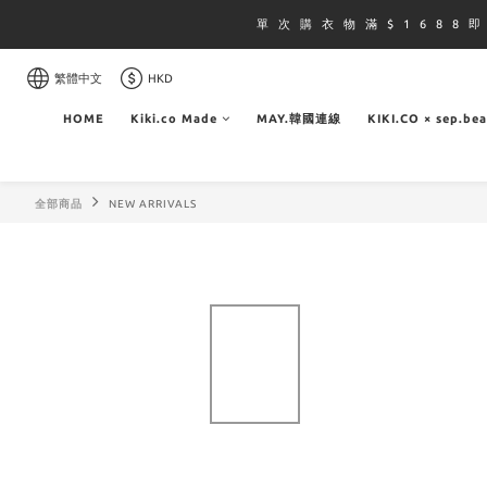
單 次 購 衣 物 滿 $ 1 6 8 8 
繁體中文
HKD
HOME
Kiki.co Made
MAY.韓國連線
KIKI.CO × sep.be
全部商品
NEW ARRIVALS