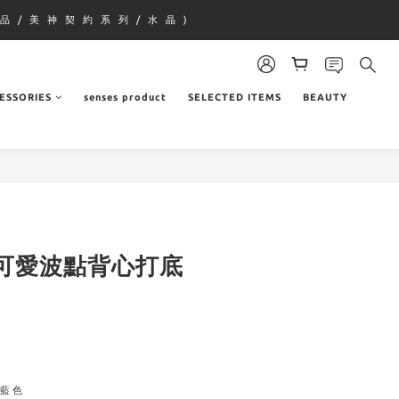
品 / 美 神 契 約 系 列 / 水 晶 )
ESSORIES
senses product
SELECTED ITEMS
BEAUTY
可愛波點背心打底
｜藍色