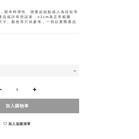
量，因布料彈性、測量起始點或人為拉扯等
產品或許有些誤差，±2cm為正常範圍
尺寸、顏色等只供參考，一切以實際產品
加入購物車
加入追蹤清單