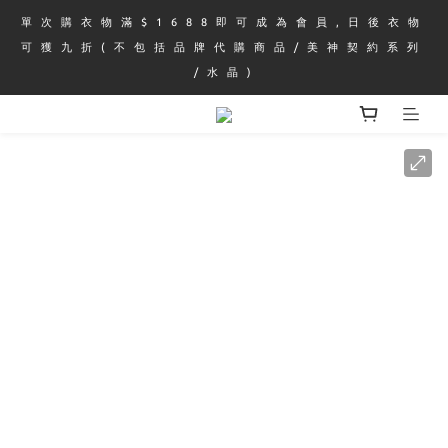
單 次 購 衣 物 滿 $ 1 6 8 8 即 可 成 為 會 員 , 日 後 衣 物 
可 獲 九 折 ( 不 包 括 品 牌 代 購 商 品 / 美 神 契 約 系 列 
/ 水 晶 )