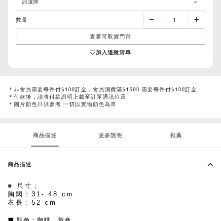
數量
查看可取貨門市
加入追蹤清單
＊非會員需要每件付$100訂金，會員消費滿$1500 需要每件付$100訂金
＊付款後，請將付款證明上載至訂單通訊位置
＊圖片顏色只供參考 一切以實物顏色為準
商品描述
更多說明
推薦
商品描述
■ 尺寸：
胸闊：
31- 48 cm
衣長：52 cm
■ 顏色：
咖啡
｜
黃色