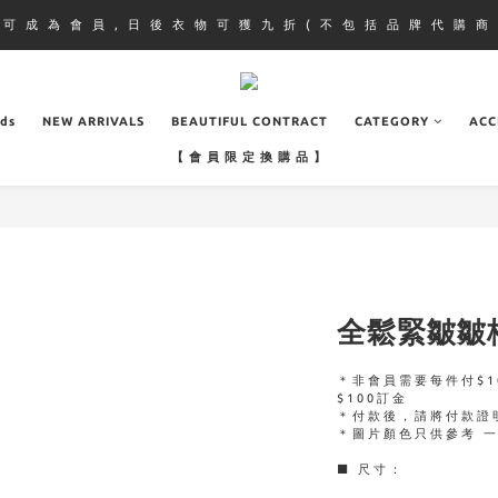
即 可 成 為 會 員 , 日 後 衣 物 可 獲 九 折 ( 不 包 括 品 牌 代 購 商 
ads
NEW ARRIVALS
BEAUTIFUL CONTRACT
CATEGORY
ACC
【 會 員 限 定 換 購 品 】
全鬆緊皺皺
＊非會員需要每件付$1
$100訂金
＊付款後，請將付款證
＊圖片顏色只供參考 
■ 尺寸：