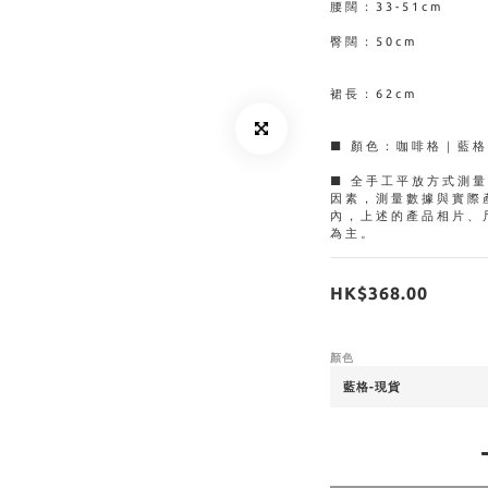
腰闊：33-51cm
臀闊：50cm
裙長：62cm
■ 顏色：咖啡格｜藍
■ 全手工平放方式測
因素，測量數據與實際
內，上述的產品相片、
為主。
HK$368.00
顏色