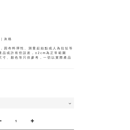
格｜灰格
量，因布料彈性、測量起始點或人為拉扯等
產品或許有些誤差，±2cm為正常範圍
尺寸、顏色等只供參考，一切以實際產品