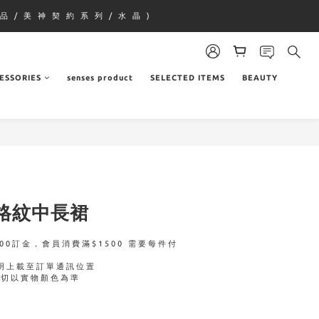
品 / 美 神 契 約 系 列 / 水 晶 )
ESSORIES
senses product
SELECTED ITEMS
BEAUTY
格紋中長裙
00訂金，會員消費滿$1500 需要每件付
明上載至訂單通訊位置
一切以實物顏色為準 