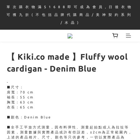
單 次 購 衣 物 滿 $ 1 6 8 8 即 可 成 為 會 員 , 日 後 衣 物 
可 獲 九 折 ( 不 包 括 品 牌 代 購 商 品 / 美 神 契 約 系 列 
/ 水 晶 )
【 Kiki.co made 】Fluffy wool
cardigan - Denim Blue
-
■尺寸：
肩寬：70 cm 
袖長：55 cm
胸寬：63 cm
衣長：65 cm
■顏色：Denim Blue 
■全手工平放方式測量，因布料彈性、測量起始點或人為拉扯等
因素，測量數據與實際產品或許有些誤差，±2cm為正常範圍內，
上述的產品相片、尺寸、顏色等只供參考，一切以實際產品為