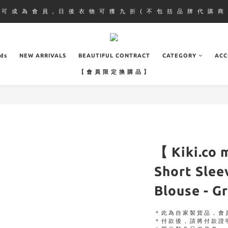
即 可 成 為 會 員 , 日 後 衣 物 可 獲 九 折 ( 不 包 括 品 牌 代 購 商 
ads
NEW ARRIVALS
BEAUTIFUL CONTRACT
CATEGORY
ACC
【 會 員 限 定 換 購 品 】
【 Kiki.co 
Short Slee
Blouse - G
＊此為自家製貨品，會
＊付款後，請將付款證