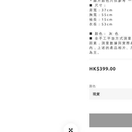
＊圖片顏色只供參考 
■ 尺寸：
肩寬：37cm
胸寬：55cm
袖長：15cm
衣長：53cm
■ 顏色： 灰 色
■ 全手工平放方式測
因素，測量數據與實際
內，上述的產品相片、
為主。
HK$399.00
顏色