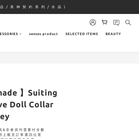
品 / 美 神 契 約 系 列 / 水 晶 )
ESSORIES
senses product
SELECTED ITEMS
BEAUTY
made 】Suiting
ve Doll Collar
rey
員&非會員均需要付全數
明上載至訂單通訊位置