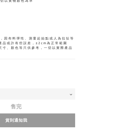
一切以實物顏色為準
量，因布料彈性、測量起始點或人為拉扯等
產品或許有些誤差，±2cm為正常範圍
尺寸、顏色等只供參考，一切以實際產品
售完
貨到通知我