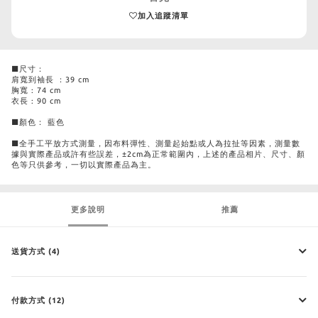
加入追蹤清單
■尺寸：
肩寬到袖長 ：39 cm
胸寬 : 74 cm
衣長 : 90 cm
■顏色： 藍色
■全手工平放方式測量，因布料彈性、測量起始點或人為拉扯等因素，測量數
據與實際產品或許有些誤差，±2cm為正常範圍內，上述的產品相片、尺寸、顏
色等只供參考，一切以實際產品為主。
更多說明
推薦
送貨方式 (4)
付款方式 (12)