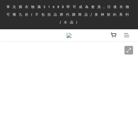
單 次 購 衣 物 滿 $ 1 6 8 8 即 可 成 為 會 員 , 日 後 衣 物 
可 獲 九 折 ( 不 包 括 品 牌 代 購 商 品 / 美 神 契 約 系 列 
/ 水 晶 )