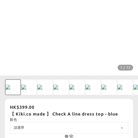
1 / 12
HK$399.00
【 Kiki.co made 】 Check A line dress top - blue
顏色
售完