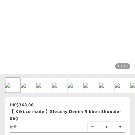
1 / 10
HK$368.00
【 Kiki.co made 】Slouchy Denim Ribbon Shoulder
Bag
數量