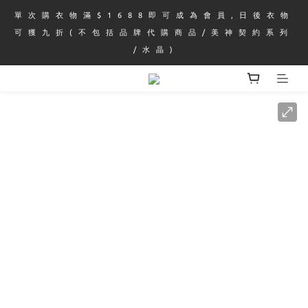
單 次 購 衣 物 滿 $ 1 6 8 8 即 可 成 為 會 員 , 日 後 衣 物 
可 獲 九 折 ( 不 包 括 品 牌 代 購 商 品 / 美 神 契 約 系 列 
/ 水 晶 )