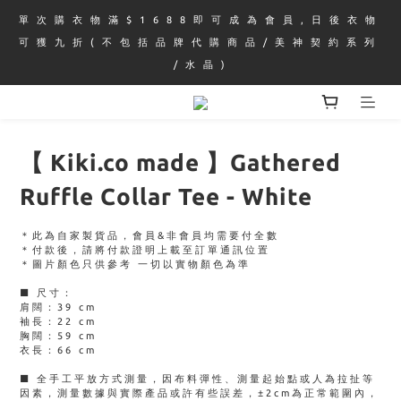
單 次 購 衣 物 滿 $ 1 6 8 8 即 可 成 為 會 員 , 日 後 衣 物 
可 獲 九 折 ( 不 包 括 品 牌 代 購 商 品 / 美 神 契 約 系 列 
/ 水 晶 )
【 Kiki.co made 】Gathered
Ruffle Collar Tee - White
＊此為自家製貨品，會員&非會員均需要付全數
＊付款後，請將付款證明上載至訂單通訊位置
＊圖片顏色只供參考 一切以實物顏色為準
■ 尺寸：
肩闊：39 cm
袖長：22 cm
胸闊：59 cm
衣長：66 cm
■ 全手工平放方式測量，因布料彈性、測量起始點或人為拉扯等
因素，測量數據與實際產品或許有些誤差，±2cm為正常範圍內，