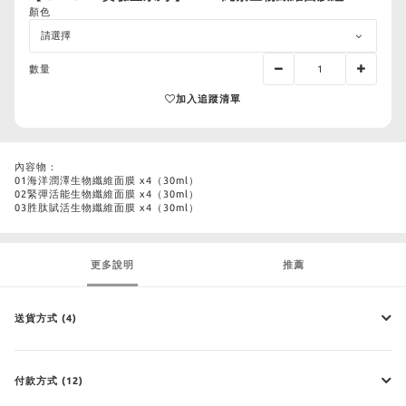
顏色
數量
加入追蹤清單
內容物：
01海洋潤澤⽣物纖維⾯膜 x4（30ml）
02緊彈活能⽣物纖維⾯膜 x4（30ml）
03胜肽賦活⽣物纖維⾯膜 x4（30ml）
更多說明
推薦
送貨方式 (4)
付款方式 (12)