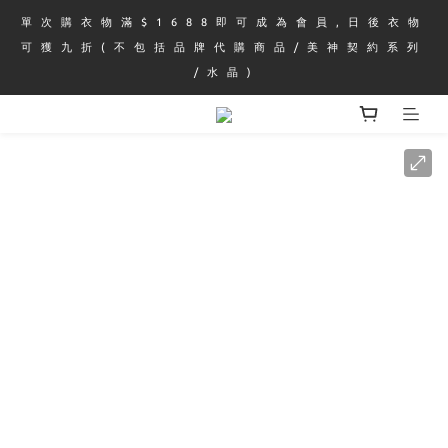
單 次 購 衣 物 滿 $ 1 6 8 8 即 可 成 為 會 員 , 日 後 衣 物 
可 獲 九 折 ( 不 包 括 品 牌 代 購 商 品 / 美 神 契 約 系 列 
/ 水 晶 )