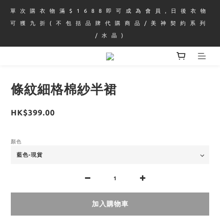
單 次 購 衣 物 滿 $ 1 6 8 8 即 可 成 為 會 員 , 日 後 衣 物 
可 獲 九 折 ( 不 包 括 品 牌 代 購 商 品 / 美 神 契 約 系 列 
/ 水 晶 )
條紋細格棉紗半裙
HK$399.00
顏色
加入購物車