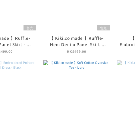
售完
售完
made 】Ruffle-
【 Kiki.co made 】Ruffle-
【
nel Skirt - Off
Hem Denim Panel Skirt -
Embroi
hite
Denim
M
499.00
HK$499.00