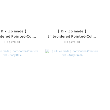
 Kiki.co made 】
【 Kiki.co made 】
dered Pointed-Collar
Embroidered Pointed-Collar
idi Dress - Ivory
Midi Dress - Brown
HK$578.00
HK$578.00