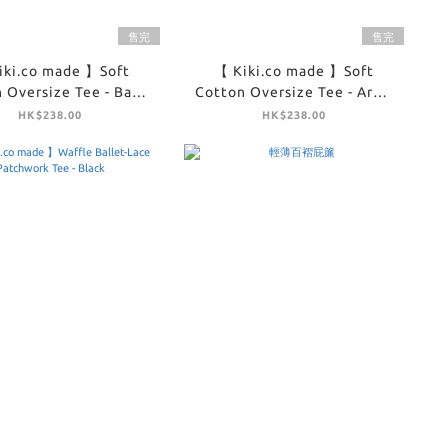
售完
售完
iki.co made 】Soft
【 Kiki.co made 】Soft
 Oversize Tee - Baby
Cotton Oversize Tee - Army
Blue
Green
HK$238.00
HK$238.00