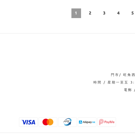
1
2
3
4
5
門市/ 旺角
時間 / 星期一至五 3:0
電郵 /