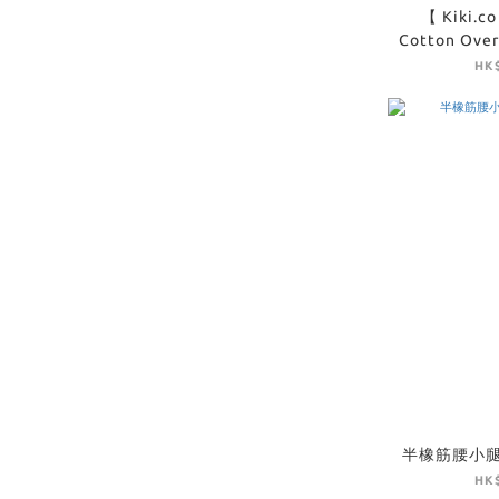
【 Kiki.c
Cotton Overs
HK$
半橡筋腰小
HK$