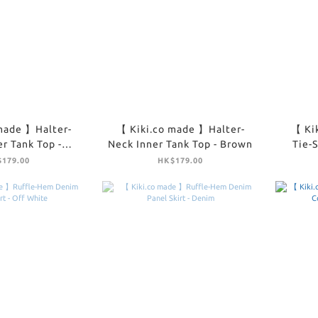
made 】Halter-
【 Kiki.co made 】Halter-
【 Ki
r Tank Top -
Neck Inner Tank Top - Brown
Tie-S
ellow
179.00
HK$179.00