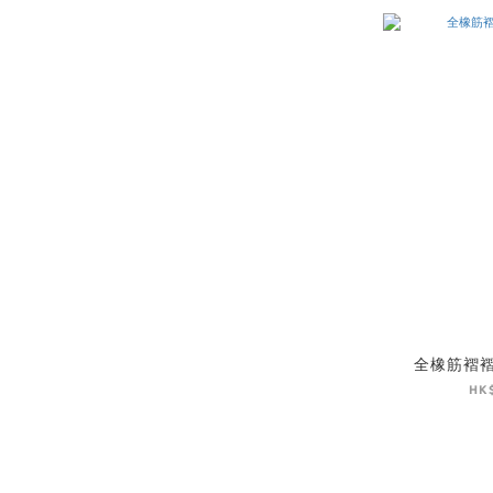
全橡筋褶
HK$