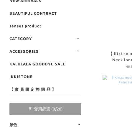
NEW ARRIVALS
BEAUTIFUL CONTRACT
senses product
CATEGORY
ACCESSORIES
【 Kiki.co 
Neck Inne
KALULALA GOODBYE SALE
Y
HK$
IKKISTONE
【 會 員 限 定 換 購 品 】
套用篩選
(0/20)
顏色