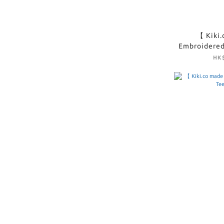
【 Kiki
Embroidered
Midi Dr
HK$