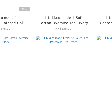
售完
.co made 】
【 Kiki.co made 】Soft
【 K
 Pointed-Collar
Cotton Oversize Tee - Ivory
Cotton
ess - Black
578.00
HK$238.00