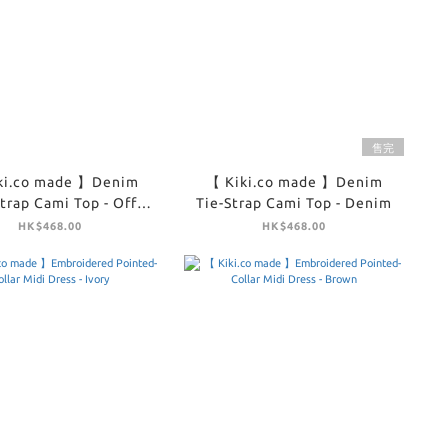
售完
ki.co made 】Denim
【 Kiki.co made 】Denim
trap Cami Top - Off
Tie-Strap Cami Top - Denim
White
HK$468.00
HK$468.00