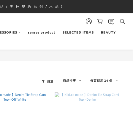
品 / 美 神 契 約 系 列 / 水 晶 )
ESSORIES
senses product
SELECTED ITEMS
BEAUTY
商品排序
每頁顯示 24 個
篩選