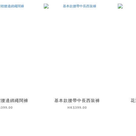
褶腰邊綁繩闊褲
基本款腰帶中長西裝褲
花
399.00
HK$399.00