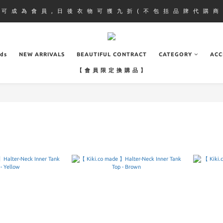
即 可 成 為 會 員 , 日 後 衣 物 可 獲 九 折 ( 不 包 括 品 牌 代 購 商 
ads
NEW ARRIVALS
BEAUTIFUL CONTRACT
CATEGORY
ACC
【 會 員 限 定 換 購 品 】