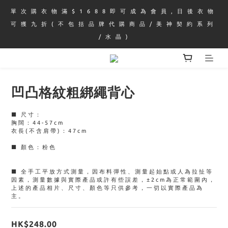
單 次 購 衣 物 滿 $ 1 6 8 8 即 可 成 為 會 員 , 日 後 衣 物 
可 獲 九 折 ( 不 包 括 品 牌 代 購 商 品 / 美 神 契 約 系 列 
/ 水 晶 )
凹凸格紋粗綁繩背心
■ 尺寸：
胸闊：44-57cm
衣長(不含肩帶)：47cm
■ 顏色：粉色
■ 全手工平放方式測量，因布料彈性、測量起始點或人為拉扯等
因素，測量數據與實際產品或許有些誤差，±2cm為正常範圍內，
上述的產品相片、尺寸、顏色等只供參考，一切以實際產品為
主。
HK$248.00