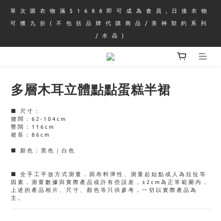
單 次 購 衣 物 滿 $ 1 6 8 8 即 可 成 為 會 員 , 日 後 衣 物 
可 獲 九 折 ( 不 包 括 品 牌 代 購 商 品 / 美 神 契 約 系 列 
/ 水 晶 )
多層木耳立體點點蛋糕半裙
■ 尺寸：
腰闊：62-104cm
臀闊：116cm
裙長：86cm
■ 顏色：黑色｜白色
■ 全手工平放方式測量，因布料彈性、測量起始點或人為拉扯等
因素，測量數據與實際產品或許有些誤差，±2cm為正常範圍內，
上述的產品相片、尺寸、顏色等只供參考，一切以實際產品為
主。