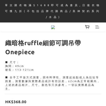
單 次 購 衣 物 滿 $ 1 6 8 8 即 可 成 為 會 員 , 日 後 衣 物 
可 獲 九 折 ( 不 包 括 品 牌 代 購 商 品 / 美 神 契 約 系 列 
/ 水 晶 )
織暗格ruffle細節可調吊帶
Onepiece
■ 尺寸：
胸闊：49cm
裙長：113-121cm
■ 全手工平放方式測量，因布料彈性、測量起始點或人為拉扯等
因素，測量數據與實際產品或許有些誤差，±2cm為正常範圍內，
上述的產品相片、尺寸、顏色等只供參考，一切以實際產品為
主。
HK$368.00